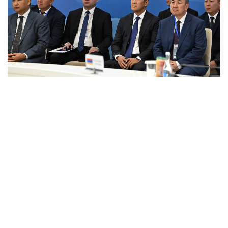
Фото: primeminister.kz
本次欧亚政府间理事会会议最终签署了六项文件。其中包括
《欧亚经济联盟货物电子贸易协定》。该协定的实施将有助
于推动电子商务快速发展，拓展企业合作空间，并为各方进
入伙伴国市场创造更加有利的条件。此外，会议还签署了关
于相互承认欧亚经济联盟成员国科学学术头衔相关文件的协
议，并通过了关于进一步发展合作的一系列决议。
据悉，下一次欧亚政府间理事会会议将于10月1日至2日在白
俄罗斯首都明斯克举行。