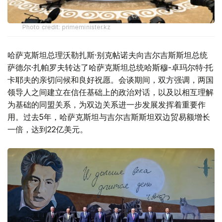
Photo credit: primeminister.kz
哈萨克斯坦总理沃勒扎斯·别克帖诺夫向吉尔吉斯斯坦总统
萨德尔·扎帕罗夫转达了哈萨克斯坦总统哈斯穆-卓玛尔特·托
卡耶夫的亲切问候和良好祝愿。会谈期间，双方强调，两国
领导人之间建立在信任基础上的政治对话，以及以相互理解
为基础的同盟关系，为双边关系进一步发展发挥着重要作
用。过去5年，哈萨克斯坦与吉尔吉斯斯坦双边贸易额增长
一倍，达到22亿美元。