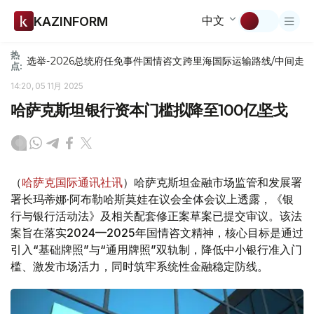
中文
KAZINFORM
热
选举-2026
总统府
任免
事件
国情咨文
跨里海国际运输路线/中间走
点:
14:20, 05 11月 2025
哈萨克斯坦银行资本门槛拟降至100亿坚戈
（
哈萨克国际通讯社讯
）哈萨克斯坦金融市场监管和发展署
署长玛蒂娜·阿布勒哈斯莫娃在议会全体会议上透露，《银
行与银行活动法》及相关配套修正案草案已提交审议。该法
案旨在落实2024—2025年国情咨文精神，核心目标是通过
引入“基础牌照”与“通用牌照”双轨制，降低中小银行准入门
槛、激发市场活力，同时筑牢系统性金融稳定防线。