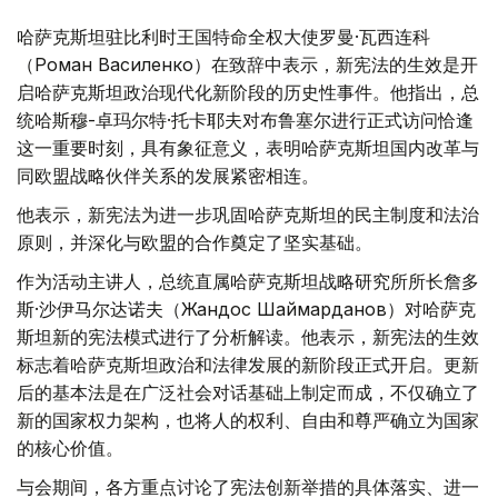
哈萨克斯坦驻比利时王国特命全权大使罗曼·瓦西连科
（Роман Василенко）在致辞中表示，新宪法的生效是开
启哈萨克斯坦政治现代化新阶段的历史性事件。他指出，总
统哈斯穆-卓玛尔特·托卡耶夫对布鲁塞尔进行正式访问恰逢
这一重要时刻，具有象征意义，表明哈萨克斯坦国内改革与
同欧盟战略伙伴关系的发展紧密相连。
他表示，新宪法为进一步巩固哈萨克斯坦的民主制度和法治
原则，并深化与欧盟的合作奠定了坚实基础。
作为活动主讲人，总统直属哈萨克斯坦战略研究所所长詹多
斯·沙伊马尔达诺夫（Жандос Шаймарданов）对哈萨克
斯坦新的宪法模式进行了分析解读。他表示，新宪法的生效
标志着哈萨克斯坦政治和法律发展的新阶段正式开启。更新
后的基本法是在广泛社会对话基础上制定而成，不仅确立了
新的国家权力架构，也将人的权利、自由和尊严确立为国家
的核心价值。
与会期间，各方重点讨论了宪法创新举措的具体落实、进一