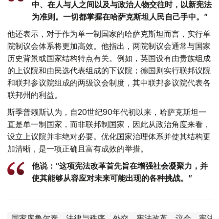
中、在人与人之间以及与政治人物交往时，以新宪法
为准则。一切都掌握在哈萨克斯坦人民自己手中。”
他还表示，对于作为单一制国家的哈萨克斯坦而言，实行单
院制议会体系将更加高效。他指出，两院制议会通常与国家
历史背景或国家结构特点有关。例如，英国设有由贵族组成
的上议院和由民选代表组成的下议院；德国则实行联邦议院
和联邦参议院组成的两级议会制度，其中联邦参议院代表各
联邦州的利益。
斯季普赖斯认为，自20世纪90年代初以来，哈萨克斯坦一
直是单一制国家，而非联邦制国家，因此从政治角度来看，
设立上议院并非绝对必要。优化国家治理体系并使其结构更
加清晰，是一项正确且富有成效的举措。
他说：“这项宪法改革首先旨在增强社会凝聚力，并
使其能够从容应对未来可能出现的各种挑战。”
国家库鲁尔泰
法律与秩序
外交
宪法改革
议会
宪法