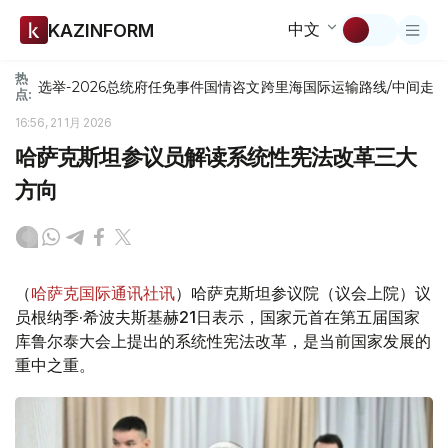
中文
KAZINFORM
热
选举-2026
总统府
任免
事件
国情咨文
跨里海国际运输路线/中间走
点:
16:56, 21 1月 2026
哈萨克斯坦参议员解读系统性宪法改革三大
方向
（
哈萨克国际通讯社讯
）哈萨克斯坦参议院（议会上院）议
员根纳季·希波夫斯基赫21日表示，国家元首在第五届国家
库鲁尔泰大会上提出的系统性宪法改革，是当前国家发展的
重中之重。