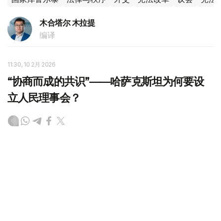
木合塔尔 木拉提
编译
11:30, 10 2月 2026
“协商而成的共识”——哈萨克斯坦为何要设
立人民理事会？
（哈萨克国际通讯社讯）国家元首哈斯穆-卓玛尔特·托卡耶
夫此前提出，以人民理事会取代哈萨克斯坦民族和睦大会和
国家库鲁尔泰。目前，围绕这一新政治机构的职能定位、组
织架构以及其在新宪法中的法律地位，社会各界正展开广泛
讨论。就人民理事会设立的背景、意义及未来走向，哈萨克
国际通讯社采访了多位专家学者，进行深入解析。