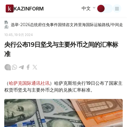
中文
KAZINFORM
热
选举-2026
总统府
任免
事件
国情咨文
跨里海国际运输路线/中间走
点:
10:45, 19 9月 2024
央行公布19日坚戈与主要外币之间的汇率标
准
（
哈萨克国际通讯社讯
）哈萨克斯坦央行19日公布了国家主
权货币坚戈与主要外币之间的兑换汇率标准。