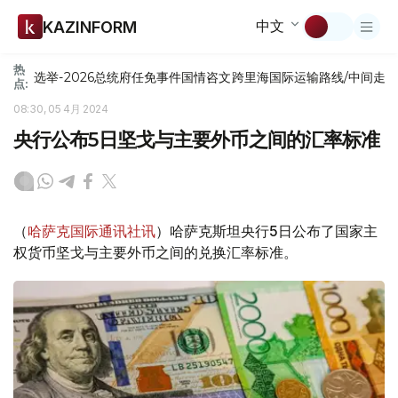
中文
KAZINFORM
热
选举-2026
总统府
任免
事件
国情咨文
跨里海国际运输路线/中间走
点:
08:30, 05 4月 2024
央行公布5日坚戈与主要外币之间的汇率标准
（
哈萨克国际通讯社讯
）哈萨克斯坦央行5日公布了国家主
权货币坚戈与主要外币之间的兑换汇率标准。