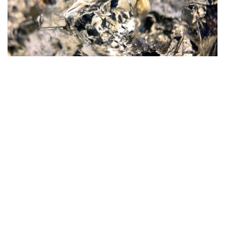
Фото: magnific.com
根据文件，按照批准的矿产储量计算，该矿山计划开采16
年。其中，企业将在13年时间内按照年产100万吨原矿的设
计产能开展生产。用于开发该矿床的地下资源区块总面积为
4.499平方公里。
“矿山总体生产能力确定为年产100万吨，之后产量
将逐步下降。根据设计阶段确定的矿产储量，矿山使