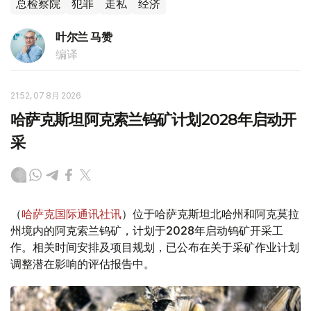
总检察院
犯罪
走私
经济
叶尔兰 马赞
编译
21:52, 07 8月 2026
哈萨克斯坦阿克索兰钨矿计划2028年启动开
采
（
哈萨克国际通讯社讯
）位于哈萨克斯坦北哈州和阿克莫拉
州境内的阿克索兰钨矿，计划于2028年启动钨矿开采工
作。相关时间安排及项目规划，已公布在关于采矿作业计划
调整潜在影响的评估报告中。