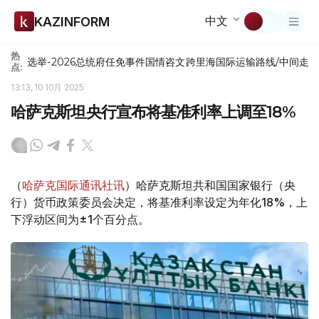
中文
KAZINFORM
热
选举-2026
总统府
任免
事件
国情咨文
跨里海国际运输路线/中间走
点:
13:13, 10 10月 2025
哈萨克斯坦央行宣布将基准利率上调至18%
（
哈萨克国际通讯社讯
）哈萨克斯坦共和国国家银行（央
行）货币政策委员会决定，将基准利率设定为年化18%，上
下浮动区间为±1个百分点。