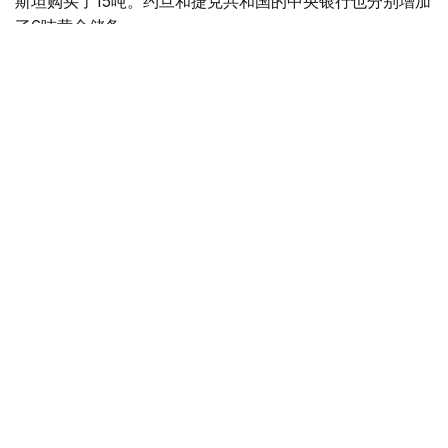
斯坦购买了15吨。约旦和捷克共和国的中央银行也分别增加
了6吨黄金储备。
全球各国央行在第二季度共购买了约289吨黄金，比2025年
同期增长了62%。去年同期，黄金购买量约为178吨。
世界黄金协会称，黄金需求的增长受到地缘政治不确定性、
本季度贵金属价格下跌，以及各国寻求国际储备多元化等因
素的影响。
根据该协会进行的一项调查，89%的央行行长预计未来一
年全球黄金储备量将会增加。45%的受访者表示，他们的
国家计划增加黄金储备。
黄金储备
哈萨克斯坦
经济
央行
金融
木合塔尔 哈力木拉
编译