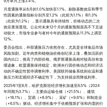
9月单月上涨3.4%。
月度通胀率从8月的1.0%加快至1.1%。剔除基数效应和季节
性因素的通胀指标分别升至1.2%（此前为1.1%）和1.3%
（此前为1.2%），显示通胀具有持续性，价格动态的二次
效应逐渐显现。公众对未来12个月的通胀预期居高不下且波
动较大，市场专业参与者对今年的通胀预期从11.3%上调至
12%。
委员会指出，外部通胀压力依然存在，尤其是全球食品市场
风险加剧。近年肉类和植物油价格创纪录上涨，叠加活跃的
国内出口，推高了内部价格。俄罗斯通胀虽相对较高但有放
缓迹象，欧盟通胀保持稳定，欧洲央行因价格动态和经济活
动的不确定性暂停调整利率。美国联邦储备系统则在温和通
胀压力和宏观经济不确定性下，为支持就业而降低利率。
2025年1至8月，哈萨克斯坦经济增长加速至6.5%（2024
年同期为3.7%），主要由运输仓储（+21.5%）、建筑
（+18.1%）、贸易（+8.9%）、采矿（+9.6%）和制造业
（+6.5%）驱动。经济增长集中于依赖预算扩张和内需的行