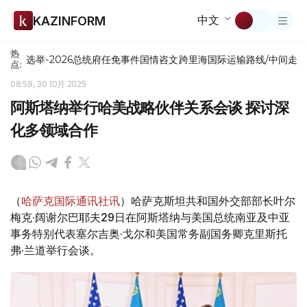
中文
KAZINFORM
热
选举-2026
总统府
任免
事件
国情咨文
跨里海国际运输路线/中间走
点:
08:58, 30 10月 2025
阿斯塔纳举行哈美战略伙伴关系会谈 探讨深
化多领域合作
（
哈萨克国际通讯社讯
）哈萨克斯坦共和国外交部部长叶尔
梅克·阔谢尔巴耶夫29日在阿斯塔纳与美国总统南亚及中亚
事务特别代表塞尔吉奥·戈尔和美国常务副国务卿克里斯托
弗·兰道举行会谈。