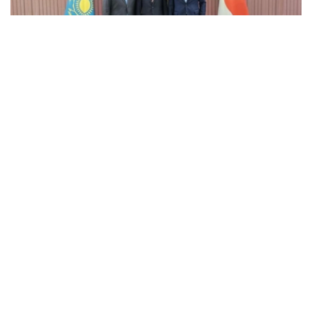
Фото: gov.kz
哈萨克斯坦科学和高等教育部部长萨亚萨特·努尔别克、哈
萨克斯坦驻日本特命全权大使叶尔兰·霍加塔耶夫共同会见
了东京都立大学校长大桥隆哉。
会谈期间，双方就进一步深化哈日两国在高等教育、科学研
究和学术交流等领域的合作前景交换了意见。
双方重点围绕扩大高校间联系、推进联合教育和科研项目等
进行了深入探讨。与会各方还就加强学术交流、推动教师和
科研人员经验交流，以及进一步巩固哈日两国高校间直接伙
伴关系等议题交换了意见。此外，双方强调，应为联合培养
专业人才、开展科学研究和实施互利学术项目创造更多新机