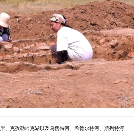
岸、克孜勒哈克湖以及乌愣特河、希德尔特河、斯列特河