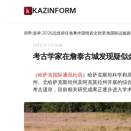
KAZINFORM
选举-2026
总统府
任免
事件
国情咨文
跨里海国际运输路
趋势:
22:53, 01 7月 2026
考古学家在詹泰古城发现疑似
（
哈萨克国际通讯社讯
）哈萨克斯坦科学和高
州、北哈萨克斯坦州及阿克莫拉州开展的综
考古遗存，目前相关研究成果正逐步进入学