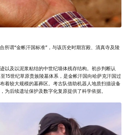
符合所谓“金帐汗国标准”，与该历史时期宫殿、清真寺及陵
迹以及以泥浆粘结的中世纪墙体残存结构。初步判断认
4至15世纪草原贵族陵墓体系，是金帐汗国向哈萨克汗国过
布着较大规模的墓葬区。考古队借助机器人地质扫描设备
，为后续遗址保护及数字化复原提供了科学依据。