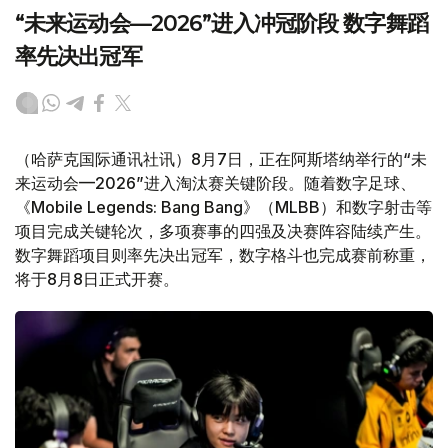
“未来运动会—2026”进入冲冠阶段 数字舞蹈
率先决出冠军
（哈萨克国际通讯社讯）8月7日，正在阿斯塔纳举行的“未
来运动会—2026”进入淘汰赛关键阶段。随着数字足球、
《Mobile Legends: Bang Bang》（MLBB）和数字射击等
项目完成关键轮次，多项赛事的四强及决赛阵容陆续产生。
数字舞蹈项目则率先决出冠军，数字格斗也完成赛前称重，
将于8月8日正式开赛。