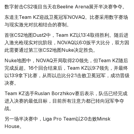
数字射击CS2项目当天在Beeline Arena展开半决赛争夺。
东道主Team KZ迎战卫冕冠军NOVAQ。比赛采用数字赛场
与现实激光对抗相结合的赛制。
首张CS2地图Dust2中，Team KZ以13:4取得胜利。随后进
入激光枪现实对抗阶段，NOVAQ以6:0扳平大比分，双方因
此需要通过第三张CS2地图Nuke决定胜负。
Nuke地图中，NOVAQ开局取得2:0领先，但Team KZ随后
完成反超。16个回合结束后，Team KZ以9:7领先，并最终
以13:9拿下比赛，从而以总比分2:1击败卫冕冠军，成功晋级
决赛。
Team KZ选手Ruslan Borzhikov赛后表示，队伍已经完成
进入决赛的最低目标，目前所有注意力都已转向冠军争夺
战。
另一场半决赛中，Liga Pro Team以2:0击败Minsk
House。