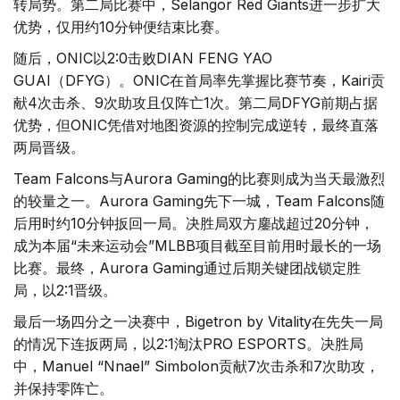
转局势。第二局比赛中，Selangor Red Giants进一步扩大
优势，仅用约10分钟便结束比赛。
随后，ONIC以2:0击败DIAN FENG YAO
GUAI（DFYG）。ONIC在首局率先掌握比赛节奏，Kairi贡
献4次击杀、9次助攻且仅阵亡1次。第二局DFYG前期占据
优势，但ONIC凭借对地图资源的控制完成逆转，最终直落
两局晋级。
Team Falcons与Aurora Gaming的比赛则成为当天最激烈
的较量之一。Aurora Gaming先下一城，Team Falcons随
后用时约10分钟扳回一局。决胜局双方鏖战超过20分钟，
成为本届“未来运动会”MLBB项目截至目前用时最长的一场
比赛。最终，Aurora Gaming通过后期关键团战锁定胜
局，以2:1晋级。
最后一场四分之一决赛中，Bigetron by Vitality在先失一局
的情况下连扳两局，以2:1淘汰PRO ESPORTS。决胜局
中，Manuel “Nnael” Simbolon贡献7次击杀和7次助攻，
并保持零阵亡。