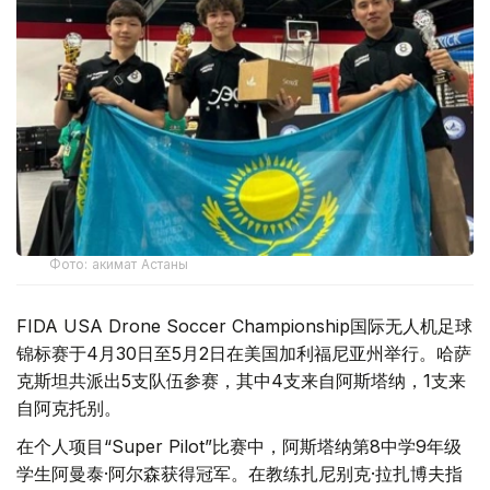
Фото: акимат Астаны
FIDA USA Drone Soccer Championship国际无人机足球
锦标赛于4月30日至5月2日在美国加利福尼亚州举行。哈萨
克斯坦共派出5支队伍参赛，其中4支来自阿斯塔纳，1支来
自阿克托别。
在个人项目“Super Pilot”比赛中，阿斯塔纳第8中学9年级
学生阿曼泰·阿尔森获得冠军。在教练扎尼别克·拉扎博夫指