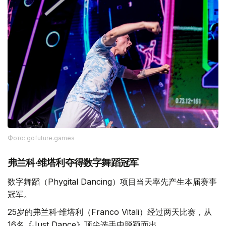
Фото: gofuture.games
弗兰科·维塔利夺得数字舞蹈冠军
数字舞蹈（Phygital Dancing）项目当天率先产生本届赛事
冠军。
25岁的弗兰科·维塔利（Franco Vitali）经过两天比赛，从
16名《Just Dance》顶尖选手中脱颖而出。