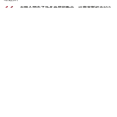
- 在联合国电子政务发展指数中，哈萨克斯坦在193
个国家中排名第24位。我国在引进新技术方面处于
中亚领先地位。我们正在构建一个统一的创新生态系
统。在这里，人工智能正日益渗透到公共生活的各个
领域，成为管理国家、经济和商业的重要机制。我在
去年的国情咨文中明确提出，要在未来三年内将哈萨
克斯坦转型为一个全面数字化的国家。宣布2026年
为“数字化和人工智能年”也是朝着这一战略方向迈出
的重要一步。此外，以创新为驱动的国家发展方向已
在7月1日生效的《哈萨克斯坦新宪法》中得到清晰
阐述。这仅仅是整个进程的开始。-他说。