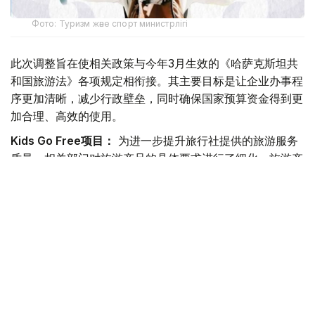
Фото: Туризм және спорт министрлігі
此次调整旨在使相关政策与今年3月生效的《哈萨克斯坦共
和国旅游法》各项规定相衔接。其主要目标是让企业办事程
序更加清晰，减少行政壁垒，同时确保国家预算资金得到更
加合理、高效的使用。
Kids Go Free项目：
为进一步提升旅行社提供的旅游服务
质量，相关部门对旅游产品的具体要求进行了细化。旅游产
品必须由从事国内旅游业务的旅行社负责设计，其中应包含
儿童经济舱往返机票以及至少两晚的酒店住宿。同时，申请
时还必须提交能够证明旅游费用已经支付，以及能够证明儿
童与陪同人员亲属关系的相关文件。
入境旅游旅行社补贴：
为进一步提高外国游客来哈旅游所
产生的经济效益，申请相关补贴的外国游客在哈萨克斯坦境
内的停留时间被明确规定为至少6晚。这一要求符合国际通
行做法，也有助于提高预算资金使用效率。需要指出的是，