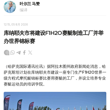
叶尔兰 马赞
编译
12:15, 05 8月 2026
库纳耶夫市将建设F1H2O赛艇制造工厂并举
办世界锦标赛
（哈萨克国际通讯社讯）据阿拉木图州政府新闻处消息，哈
萨克斯坦计划在库纳耶夫市建设一座专门生产F1H2O世界一
级方程式摩托艇锦标赛比赛用赛艇的工厂，并设立培养专业
赛艇运动员的培训学院。