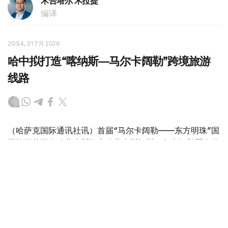
木合塔尔 木拉提
编译
20:54, 31 7月 2026
哈中拟打造“喀纳斯—马尔卡阔勒”跨境旅游
线路
（哈萨克国际通讯社讯）首届“马尔卡阔勒——东方明珠”国
际旅游节正在哈萨克斯坦东哈萨克斯坦州马尔卡阔勒区乌伦
海卡村举行。东哈萨克斯坦州州长努热穆别特·萨赫塔汗诺
夫出席开幕式。