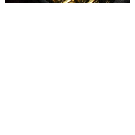
Фото: ӨзА
季度报告显示，哈萨克斯坦国家银行黄金储备增加了15吨。
波兰是2026年第二季度最大的黄金买家。该国在2026年第
二季度增加了51吨黄金储备。
中国购买了33吨黄金，乌兹别克斯坦购买了16吨，哈萨克
斯坦购买了15吨。约旦和捷克共和国的中央银行也分别增加
了6吨黄金储备。
全球各国央行在第二季度共购买了约289吨黄金，比2025年
同期增长了62%。去年同期，黄金购买量约为178吨。
世界黄金协会称，黄金需求的增长受到地缘政治不确定性、
本季度贵金属价格下跌，以及各国寻求国际储备多元化等因
素的影响。
根据该协会进行的一项调查，89%的央行行长预计未来一
年全球黄金储备量将会增加。45%的受访者表示，他们的