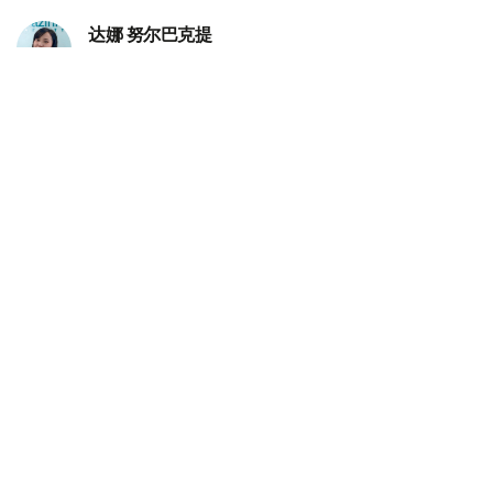
达娜 努尔巴克提
编译
11:53, 06 8月 2026
阿斯塔纳AI电影节征片延期 两个月收1500余
部作品
（哈萨克国际通讯社讯） 国际人工智能电影节——阿斯塔
纳AI电影节（Astana AI Film Festival，AAIFF 2026）宣
布，将作品征集截止日期由原定的8月15日延长至8月31
日。