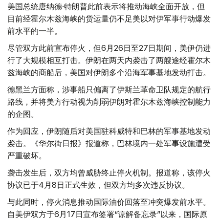
美国总统唐纳德·特朗普此前表示将推动海峡全面开放，但
目前经霍尔木兹海峡的货运量仍不足美以对伊军事行动爆发
前水平的一半。
尽管双方此前宣布停火，但6月26日至27日期间，美伊仍进
行了大规模相互打击。伊朗在两天内袭击了两艘途经霍尔木
兹海峡的商船后，美国对伊朗多个沿海军事基地发动打击。
德黑兰方面称，涉事船只偏离了伊斯兰革命卫队规定的航行
路线，并将美方行动视为削弱伊朗对霍尔木兹海峡控制能力
的企图。
作为回应，伊朗随后对美国驻科威特和巴林的军事基地发动
袭击。《华尔街日报》报道称，巴林境内一处军事设施遭受
严重破坏。
袭击发生后，双方均曾威胁终止停火机制。报道称，该停火
协议已于4月8日正式生效，但双方均多次违反协议。
与此同时，停火消息推动国际油价回落至冲突爆发前水平。
自美伊双方于6月17日宣布签署“谅解备忘录”以来，国际原