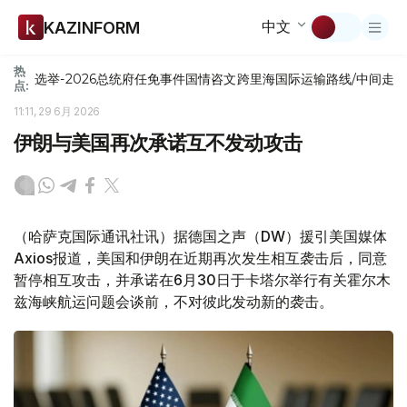
中文
KAZINFORM
热
选举-2026
总统府
任免
事件
国情咨文
跨里海国际运输路线/中间走
点:
11:11, 29 6月 2026
伊朗与美国再次承诺互不发动攻击
（哈萨克国际通讯社讯）据德国之声（DW）援引美国媒体
Axios报道，美国和伊朗在近期再次发生相互袭击后，同意
暂停相互攻击，并承诺在6月30日于卡塔尔举行有关霍尔木
兹海峡航运问题会谈前，不对彼此发动新的袭击。