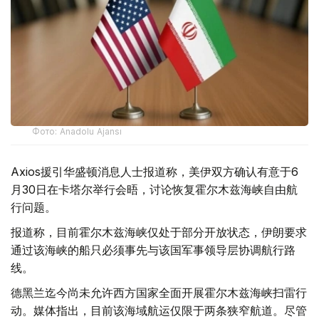
Фото: Anadolu Ajansı
Axios援引华盛顿消息人士报道称，美伊双方确认有意于6
月30日在卡塔尔举行会晤，讨论恢复霍尔木兹海峡自由航
行问题。
报道称，目前霍尔木兹海峡仅处于部分开放状态，伊朗要求
通过该海峡的船只必须事先与该国军事领导层协调航行路
线。
德黑兰迄今尚未允许西方国家全面开展霍尔木兹海峡扫雷行
动。媒体指出，目前该海域航运仅限于两条狭窄航道。尽管