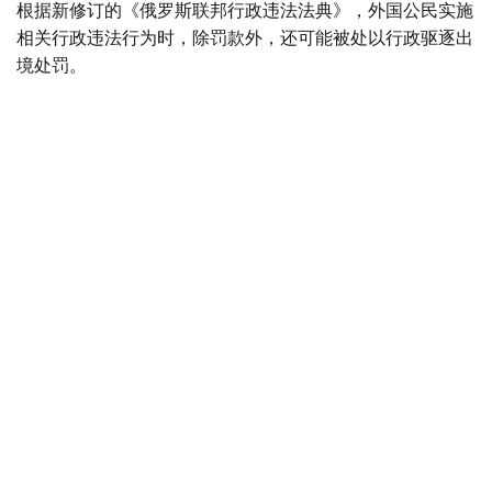
根据新修订的《俄罗斯联邦行政违法法典》，外国公民实施
相关行政违法行为时，除罚款外，还可能被处以行政驱逐出
境处罚。
根据法律规定，外国公民如参与未经批准的集会活动，以及
实施拒不服从执法人员、轻微流氓行为、妨碍道路交通、歧
视行为、在边境地区拒不服从管理等行政违法行为，均可能
面临被驱逐出境。
此外，涉及极端主义活动和传播被禁止信息的部分违法行
为，也被纳入适用范围，包括侮辱宗教象征、煽动仇恨或敌
意、展示极端主义或纳粹标志、传播极端主义材料，以及利
用媒体传播危险信息等。
新法律还规定，具有未撤销或未消除刑事犯罪记录的外国公
民，将被拒绝获得俄罗斯国籍、临时居留许可或永久居留许
可。如相关证件此前已获签发，一旦发现申请人存在未消除
的犯罪记录，有关证件将被撤销。
与此同时，俄罗斯还提高了对违反移民管理规定行为的处罚