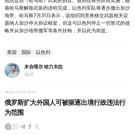
抵抗运动（哈马斯）武装的协议。该协议将分阶段实施，随
着哈马斯解除武装的进程完成，以色列军队将逐步撤出加沙
地带。哈马斯7月31日表示，该组织同意将移交武器相关议
题纳入加沙停火协议框架，但这与以色列停止一切形式的侵
略并从加沙地带撤军等条件挂钩，并以此为前提。
美国
国际
以色列
木合塔尔 哈力木拉
编译
14:42, 05 8月 2026
俄罗斯扩大外国人可被驱逐出境行政违法行
为范围