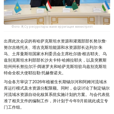
Фото: ҚР Су ресурстары және ирригация министрлігі
出席此次会议的有哈萨克斯坦水资源和灌溉部部长努尔詹·
努尔吉格托夫、塔吉克斯坦能源和水资源部长达列尔·朱
马、土库曼斯坦国家水利委员会主席杜尔德·根吉耶夫、乌
兹别克斯坦水利部部长沙夫卡特·哈姆拉耶夫，以及突厥斯
坦州州长努拉尔汗·阔谢罗夫和哈萨克斯坦驻乌兹别克斯坦
特命全权大使耶拉勒·托赫詹诺夫。
与会各方审议了2026年植被生长期锡尔河和阿姆河流域水
库运行模式及水资源分配限额。同时，会议讨论了制定锡尔
河流域水资源自动化核算系统实施计划的方案。与会代表批
准了相关文件的编制工作，并计划于今年9月前就此成立专
门工作组。