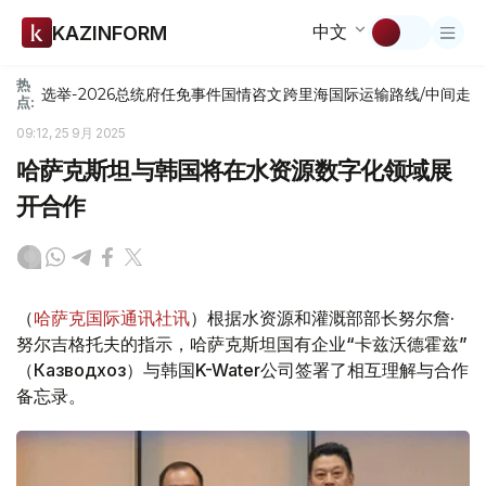
中文
KAZINFORM
热
选举-2026
总统府
任免
事件
国情咨文
跨里海国际运输路线/中间走
点:
09:12, 25 9月 2025
哈萨克斯坦与韩国将在水资源数字化领域展
开合作
（
哈萨克国际通讯社讯
）根据水资源和灌溉部部长努尔詹·
努尔吉格托夫的指示，哈萨克斯坦国有企业“卡兹沃德霍兹”
（Казводхоз）与韩国K-Water公司签署了相互理解与合作
备忘录。