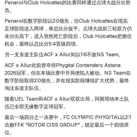
Penarol与Club Holcattes的比赛同样通过点球大战分出胜
负。
Penarol在数字阶段以2:0领先，但Club Holcattes在现实
足球阶段连入两球，将总比分扳平。点球大战前三轮双方仍
未分出高下，进入突然死亡阶段后，Club Holcattes把握住
机会，最终以总比分5:4晋级四强。
另一支东道主队伍ACF x Allur则以1:6不敌NS Team。
ACF x Allur此前曾夺得Phygital Contenders Astana
2026冠军，但在本场比赛中开局便陷入被动。NS Team在
数字阶段取得2:0领先，并在现实阶段继续扩大优势，最终
淘汰东道主队伍。
随着UEL Team和ACF x Allur双双出局，阿斯塔纳本土队
伍已全部无缘数字足球冠军。
最后一场四分之一决赛中，FC OLYMPIC PHYGITAL以2:1
击败FFK “ROTOR CISS GROUP”，锁定最后一个四强席
位。