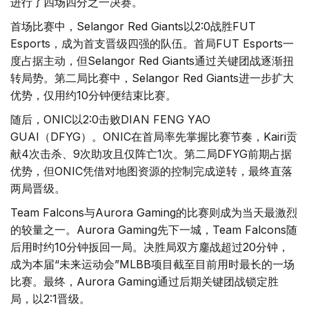
进行了四场四分之一决赛。
首场比赛中，Selangor Red Giants以2:0战胜FUT
Esports，成为首支晋级四强的队伍。首局FUT Esports一
度占据主动，但Selangor Red Giants通过关键团战逐渐扭
转局势。第二局比赛中，Selangor Red Giants进一步扩大
优势，仅用约10分钟便结束比赛。
随后，ONIC以2:0击败DIAN FENG YAO
GUAI（DFYG）。ONIC在首局率先掌握比赛节奏，Kairi贡
献4次击杀、9次助攻且仅阵亡1次。第二局DFYG前期占据
优势，但ONIC凭借对地图资源的控制完成逆转，最终直落
两局晋级。
Team Falcons与Aurora Gaming的比赛则成为当天最激烈
的较量之一。Aurora Gaming先下一城，Team Falcons随
后用时约10分钟扳回一局。决胜局双方鏖战超过20分钟，
成为本届“未来运动会”MLBB项目截至目前用时最长的一场
比赛。最终，Aurora Gaming通过后期关键团战锁定胜
局，以2:1晋级。