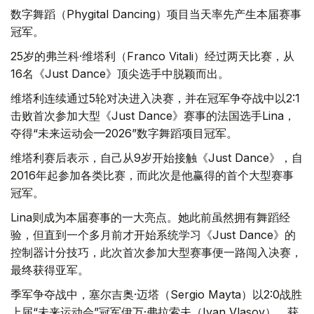
数字舞蹈（Phygital Dancing）项目当天率先产生本届赛事
冠军。
25岁的弗兰科·维塔利（Franco Vitali）经过两天比赛，从
16名《Just Dance》顶尖选手中脱颖而出。
维塔利连续通过5轮对决进入决赛，并在冠军争夺战中以2:1
击败首次参加大型《Just Dance》赛事的法国选手Lina，
夺得“未来运动会—2026”数字舞蹈项目冠军。
维塔利赛后表示，自己从9岁开始接触《Just Dance》，自
2016年起参加各类比赛，而此次是他赢得的首个大型赛事
冠军。
Lina则成为本届赛事的一大亮点。她此前虽然拥有舞蹈经
验，但直到一个多月前才开始系统学习《Just Dance》的
控制器计分技巧，此次首次参加大型赛事便一路闯入决赛，
最终获得亚军。
季军争夺战中，塞尔吉奥·迈塔（Sergio Mayta）以2:0战胜
上届“未来运动会”冠军伊万·弗拉索夫（Ivan Vlasov），获