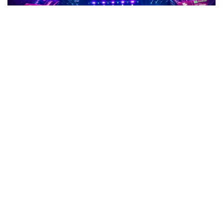
Фото: gofuture.games
数字格斗完成称重 8月8日正式开赛
数字格斗（Phygital Fighting）项目也于7日晚完成赛前称
重。
八支参赛俱乐部中有七支顺利达到规定体重。SWORD选手
Ricardo Chavez未能通过称重，因此被处以4分处罚。
本届赛事共有卫冕冠军Kuznya、东道主Future Nomads，
以及Archangel Michael、RCC、Cagewinner Phygital