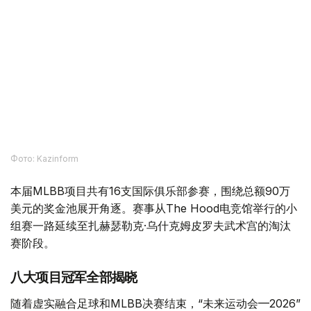
Фото: Kazinform
本届MLBB项目共有16支国际俱乐部参赛，围绕总额90万
美元的奖金池展开角逐。赛事从The Hood电竞馆举行的小
组赛一路延续至扎赫瑟勒克·乌什克姆皮罗夫武术宫的淘汰
赛阶段。
八大项目冠军全部揭晓
随着虚实融合足球和MLBB决赛结束，“未来运动会—2026”