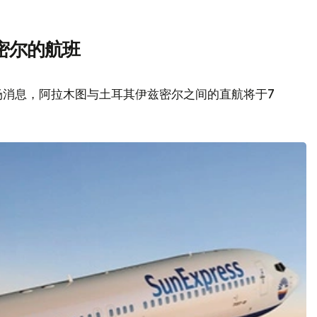
密尔的航班
场消息，阿拉木图与土耳其伊兹密尔之间的直航将于7