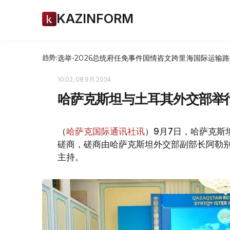
KAZINFORM
选举-2026
总统府
任免
事件
国情咨文
跨里海国际运输路
趋势:
10:02, 08 9月 2024
哈萨克斯坦与土耳其外交部举
（
哈萨克国际通讯社讯
）9月7日，哈萨克
磋商，磋商由哈萨克斯坦外交部副部长阿勒别
主持。