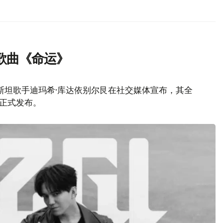
歌曲《命运》
斯坦歌手迪玛希·库达依别尔艮在社交媒体宣布，其全
）正式发布。