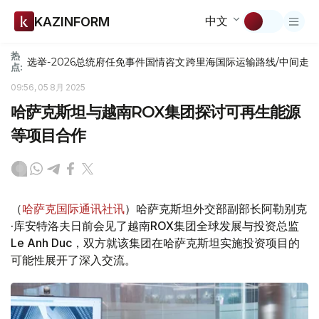
中文
KAZINFORM
热
选举-2026
总统府
任免
事件
国情咨文
跨里海国际运输路线/中间走
点:
09:56, 05 8月 2025
哈萨克斯坦与越南ROX集团探讨可再生能源
等项目合作
（
哈萨克国际通讯社讯
）哈萨克斯坦外交部副部长阿勒别克
·库安特洛夫日前会见了越南ROX集团全球发展与投资总监
Le Anh Duc，双方就该集团在哈萨克斯坦实施投资项目的
可能性展开了深入交流。