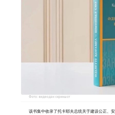
Фото: видеодан скриншот
该书集中收录了托卡耶夫总统关于建设公正、安