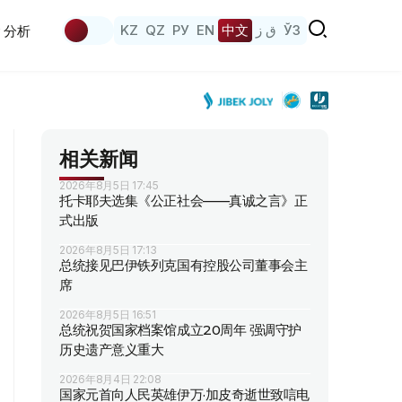
KZ
QZ
РУ
EN
中文
ق ز
ЎЗ
分析
相关新闻
2026年8月5日 17:45
托卡耶夫选集《公正社会——真诚之言》正
式出版
2026年8月5日 17:13
总统接见巴伊铁列克国有控股公司董事会主
席
2026年8月5日 16:51
总统祝贺国家档案馆成立20周年 强调守护
历史遗产意义重大
2026年8月4日 22:08
国家元首向人民英雄伊万·加皮奇逝世致唁电