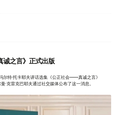
真诚之言》正式出版
玛尔特·托卡耶夫讲话选集《公正社会——真诚之言》
曼·克雷克巴耶夫通过社交媒体公布了这一消息。