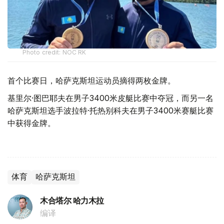
Photo credit: NOC RK
首个比赛日，哈萨克斯坦运动员摘得两枚金牌。
基里尔·图巴耶夫在男子3400米皮艇比赛中夺冠，而另一名
哈萨克斯坦选手波拉特·托热别科夫在男子3400米赛艇比赛
中获得金牌。
体育
哈萨克斯坦
木合塔尔 哈力木拉
编译