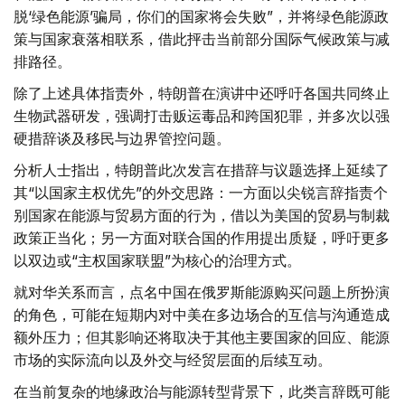
脱‘绿色能源’骗局，你们的国家将会失败”，并将绿色能源政
策与国家衰落相联系，借此抨击当前部分国际气候政策与减
排路径。
除了上述具体指责外，特朗普在演讲中还呼吁各国共同终止
生物武器研发，强调打击贩运毒品和跨国犯罪，并多次以强
硬措辞谈及移民与边界管控问题。
分析人士指出，特朗普此次发言在措辞与议题选择上延续了
其“以国家主权优先”的外交思路：一方面以尖锐言辞指责个
别国家在能源与贸易方面的行为，借以为美国的贸易与制裁
政策正当化；另一方面对联合国的作用提出质疑，呼吁更多
以双边或“主权国家联盟”为核心的治理方式。
就对华关系而言，点名中国在俄罗斯能源购买问题上所扮演
的角色，可能在短期内对中美在多边场合的互信与沟通造成
额外压力；但其影响还将取决于其他主要国家的回应、能源
市场的实际流向以及外交与经贸层面的后续互动。
在当前复杂的地缘政治与能源转型背景下，此类言辞既可能