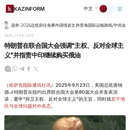
中文
KAZINFORM
热
选举-2026
总统府
任免
事件
国情咨文
跨里海国际运输路线/中间走
点:
10:55, 24 9月 2025
特朗普在联合国大会强调“主权、反对全球主
义”并指责中印继续购买俄油
（
哈萨克国际通讯社讯
）2025年9月23日，美国总统唐纳
德·J·特朗普在纽约出席联合国大会第80届大会并发表演
讲，重申“捍卫主权、反对全球主义”的主旨，同时就
若干地
区与全球问题对外表态
。