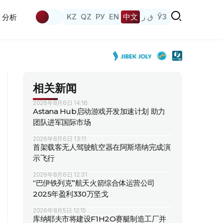
KZ
QZ
РУ
EN
中文
ق ز
ЎЗ
分析
相关新闻
2026年8月6日 14:16
Astana Hub启动游戏开发加速计划 助力
团队进军国际市场
2026年8月6日 13:11
首架载客无人驾驶航空器在阿斯塔纳完成演
示飞行
2026年8月6日 12:31
“巴伊铁列克”航天火箭综合体运营公司
2025年盈利330万坚戈
2026年8月5日 12:15
库纳耶夫市将建设F1H2O赛艇制造工厂并