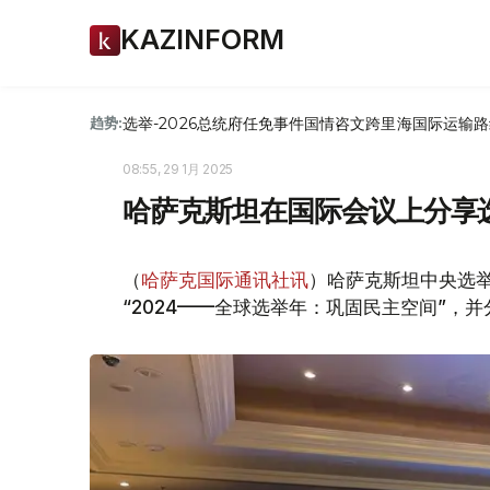
KAZINFORM
选举-2026
总统府
任免
事件
国情咨文
跨里海国际运输路
趋势:
08:55, 29 1月 2025
哈萨克斯坦在国际会议上分享
（
哈萨克国际通讯社讯
）哈萨克斯坦中央选
“2024——全球选举年：巩固民主空间”，