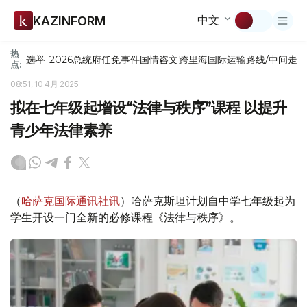
中文
KAZINFORM
热
选举-2026
总统府
任免
事件
国情咨文
跨里海国际运输路线/中间走
点:
08:51, 10 4月 2025
拟在七年级起增设“法律与秩序”课程 以提升
青少年法律素养
（
哈萨克国际通讯社讯
）哈萨克斯坦计划自中学七年级起为
学生开设一门全新的必修课程《法律与秩序》。