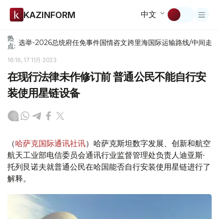
中文
KAZINFORM
热
选举-2026
总统府
任免
事件
国情咨文
跨里海国际运输路线/中间走
点:
16:16, 17 11月 2023
在现行法律未作修订前 普通公民不能自行安
装使用星链设备
（
哈萨克国际通讯社讯
）哈萨克斯坦数字发展、创新和航空
航天工业部电信委员会通讯行业监督管理处负责人迪亚斯·
托列艮诺夫就普通公民在哈国能否自行安装使用星链进行了
解释。