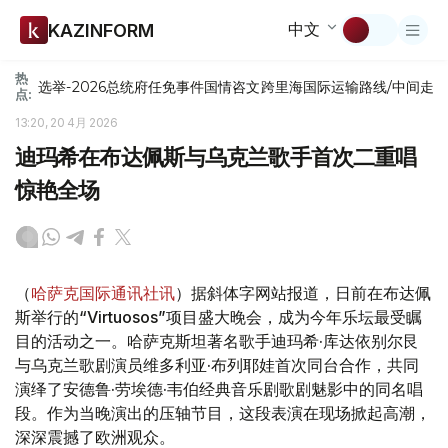
中文
KAZINFORM
热
选举-2026
总统府
任免
事件
国情咨文
跨里海国际运输路线/中间走
点:
13:20, 20 4月 2026
迪玛希在布达佩斯与乌克兰歌手首次二重唱
惊艳全场
（
哈萨克国际通讯社讯
）据斜体字网站报道，日前在布达佩
斯举行的“Virtuosos”项目盛大晚会，成为今年乐坛最受瞩
目的活动之一。哈萨克斯坦著名歌手迪玛希·库达依别尔艮
与乌克兰歌剧演员维多利亚·布列耶娃首次同台合作，共同
演绎了安德鲁·劳埃德·韦伯经典音乐剧歌剧魅影中的同名唱
段。作为当晚演出的压轴节目，这段表演在现场掀起高潮，
深深震撼了欧洲观众。