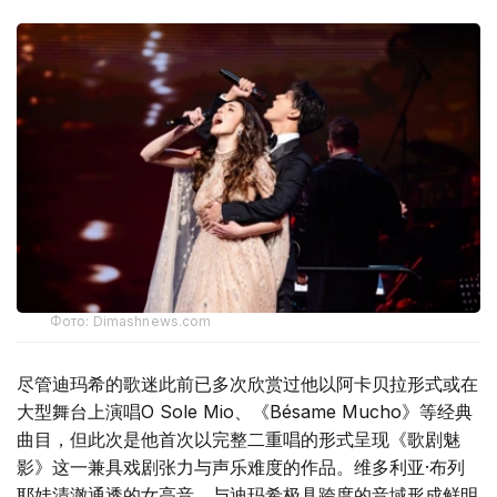
Фото: Dimashnews.com
尽管迪玛希的歌迷此前已多次欣赏过他以阿卡贝拉形式或在
大型舞台上演唱O Sole Mio、《Bésame Mucho》等经典
曲目，但此次是他首次以完整二重唱的形式呈现《歌剧魅
影》这一兼具戏剧张力与声乐难度的作品。维多利亚·布列
耶娃清澈通透的女高音，与迪玛希极具跨度的音域形成鲜明