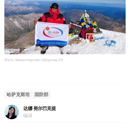
Фото: Министерство обороны РК
哈萨克斯坦
国防部
达娜 努尔巴克提
编译