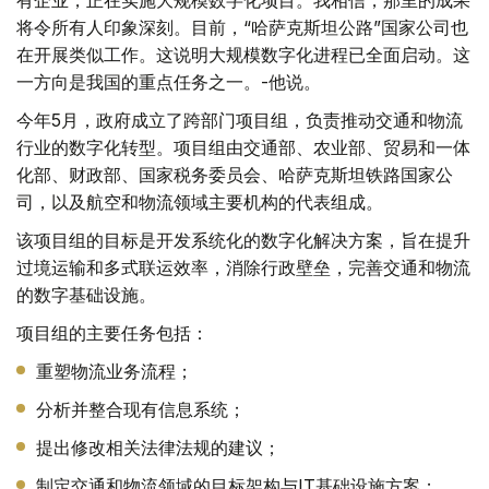
有企业，正在实施大规模数字化项目。我相信，那里的成果
将令所有人印象深刻。目前，“哈萨克斯坦公路”国家公司也
在开展类似工作。这说明大规模数字化进程已全面启动。这
一方向是我国的重点任务之一。-他说。
今年5月，政府成立了跨部门项目组，负责推动交通和物流
行业的数字化转型。项目组由交通部、农业部、贸易和一体
化部、财政部、国家税务委员会、哈萨克斯坦铁路国家公
司，以及航空和物流领域主要机构的代表组成。
该项目组的目标是开发系统化的数字化解决方案，旨在提升
过境运输和多式联运效率，消除行政壁垒，完善交通和物流
的数字基础设施。
项目组的主要任务包括：
重塑物流业务流程；
分析并整合现有信息系统；
提出修改相关法律法规的建议；
制定交通和物流领域的目标架构与IT基础设施方案；