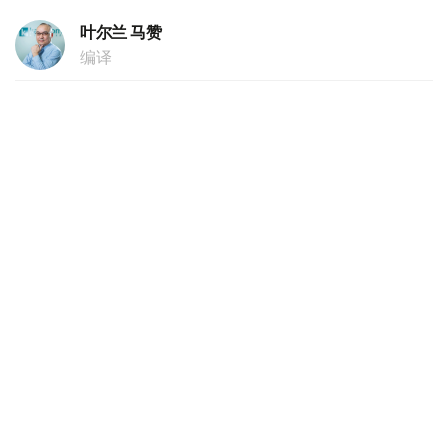
叶尔兰 马赞
编译
20:44, 05 8月 2026
跨里海数字走廊建设取得重大突破 海底光缆
铺设最艰难阶段顺利完成
（
哈萨克国际通讯社讯
）据政府官网消息，哈萨克斯坦电信
领域规模最大的基础设施项目之一——跨里海海底光纤通讯
网铺设工作迎来了关键阶段，其核心施工环节已圆满结束。