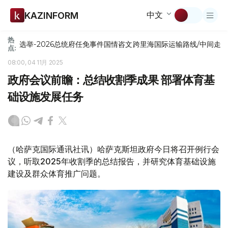
中文
KAZINFORM
热
选举-2026
总统府
任免
事件
国情咨文
跨里海国际运输路线/中间走
点:
08:00, 04 11月 2025
政府会议前瞻：总结收割季成果 部署体育基
础设施发展任务
（哈萨克国际通讯社讯）哈萨克斯坦政府今日将召开例行会
议，听取2025年收割季的总结报告，并研究体育基础设施
建设及群众体育推广问题。