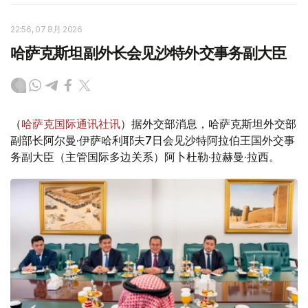
22:56, 07 8月 2026
哈萨克斯坦副外长会见沙特外交事务副大臣
（
哈萨克国际通讯社讯
）据外交部消息，哈萨克斯坦外交部
副部长阿尔曼·伊萨哈利耶夫7日会见沙特阿拉伯王国外交事
务副大臣（主管国际多边关系）阿卜杜勒·拉赫曼·拉西。