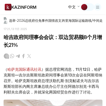
中文
KAZINFORM
热
选举-2026
总统府
任免
事件
国情咨文
跨里海国际运输路线/中间走
点:
17:21, 13 11月 2025
哈吉政府间理事会会议：双边贸易额8个月增
长21%
（
哈萨克国际通讯社讯
）据总理官网消息，11月12日，哈萨
克斯坦—吉尔吉斯斯坦政府间理事会第13次会议在阿斯塔纳
召开。哈萨克斯坦政府总理沃勒扎斯·别克帖诺夫与吉尔吉
斯斯坦部长内阁主席兼总统办公厅主任阿德尔别克·卡西马
利耶夫出席会议，并就深化两国经贸合作进行了讨论。