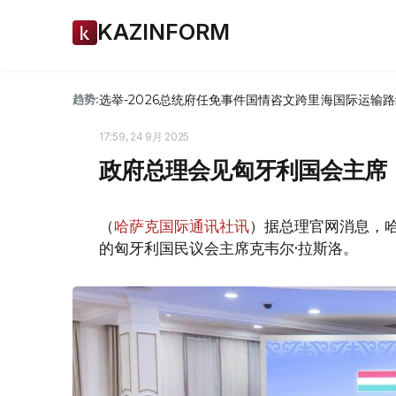
KAZINFORM
选举-2026
总统府
任免
事件
国情咨文
跨里海国际运输路
趋势:
17:59, 24 9月 2025
政府总理会见匈牙利国会主席
（
哈萨克国际通讯社讯
）据总理官网消息，哈
的匈牙利国民议会主席克韦尔·拉斯洛。