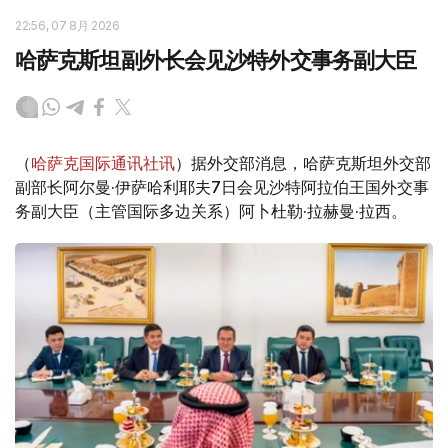
22:56, 07 8月 2026
哈萨克斯坦副外长会见沙特外交事务副大臣
（
哈萨克国际通讯社讯
）据外交部消息，哈萨克斯坦外交部
副部长阿尔曼·伊萨哈利耶夫7日会见沙特阿拉伯王国外交事
务副大臣（主管国际多边关系）阿卜杜勒·拉赫曼·拉西。