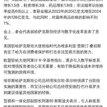
增长1.5倍，鞋类增长3倍，药品增长1.8倍；非法烟草识别效
率提高6倍以上，查获金额从2022年的20亿坚戈增至2024
年的128亿坚戈。与此同时，对最终商品价格的影响不到
1%。
会上，参会代表就哈萨克斯坦经济与数字化改革发表了意
见。
美国驻哈萨克斯坦大使馆临时代办维多利亚·贾斯汀·桑切斯
肯定了哈方在消费者保护和打击非法贸易方面的努力。
欧盟驻哈大使阿莱什卡·辛基奇指出，逐步引入数字标签系
统对增强投资者信心至关重要，有助于降低商业成本并维持
可预测的营商环境。
埃菲斯哈萨克斯坦公司总经理埃尔坦·库尔特强调了分阶段
实施的重要性，而宝洁分销公司总经理安德烈·巴什基罗夫
则建议借鉴其他国家的经验。
贸易和一体化部副部长阿塞特·努斯波夫表示，引入标签系
统将伴随影响评估，其最终目标不仅是保护市场免受假冒伪