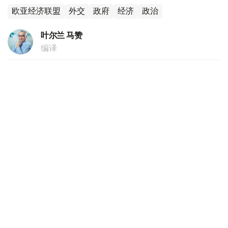
欧亚经济联盟
外交
政府
经济
政治
叶尔兰 马赞
编译
20:44, 05 8月 2026
跨里海数字走廊建设取得重大突破 海底光缆
铺设最艰难阶段顺利完成
（
哈萨克国际通讯社讯
）据政府官网消息，哈萨克斯坦电信
领域规模最大的基础设施项目之一——跨里海海底光纤通讯
网铺设工作迎来了关键阶段，其核心施工环节已圆满结束。