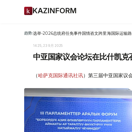
KAZINFORM
选举-2026
总统府
任免
事件
国情咨文
跨里海国际运输路
趋势:
14:25, 23 9月 2025
中亚国家议会论坛在比什凯克
（
哈萨克国际通讯社讯
）第三届中亚国家议