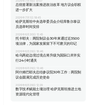
2026年7月15日 13:07
总统签署新法案推进政治改革 地方议会职权
进一步扩大
2026年7月1日 18:45
哈萨克斯坦中央选举委员会介绍库鲁尔泰议
员选举时间安排
2026年6月30日 12:45
托卡耶夫：两院制议会30年来通过近3500
项法律，为国家发展留下不可磨灭的印记
2026年6月29日 18:46
哈乌两处边境过境点将升级为国际口岸并实
行24小时通关
2026年6月29日 13:46
阿什姆巴耶夫总结参议院30年工作：两院制
议会圆满完成历史使命
2026年6月29日 12:29
数字技术赋能土壤治理 哈萨克斯坦推进土地
资源现代化管理