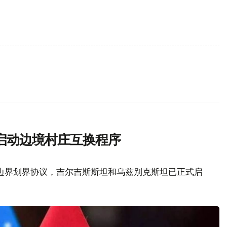
启动边境村庄互换程序
边界划界协议，吉尔吉斯斯坦和乌兹别克斯坦已正式启