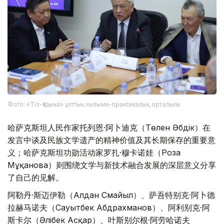
Фото: «Тіл-Қазына» ұлттық ғылыми-практикалық орталығы
哈萨克斯坦人民作家托列恩·阿卜迪克（Төлен Әбдік）在
发言中谈及民族文学遗产的精神价值及其长期保存的重要意
义；哈萨克斯坦功勋活动家罗扎·穆卡诺娃（Роза
Мұқанова）则围绕文学与新技术融合发展的深层意义分享
了自己的见解。
阿勒丹·斯迈伊勒（Алдан Смайыл）、萨吾特别克·阿卜德
拉赫马诺夫（Сауытбек Абдрахманов）、阿利别克·阿
斯卡尔（Әлібек Асқар）、叶斯别尔根·阿劳哈诺夫