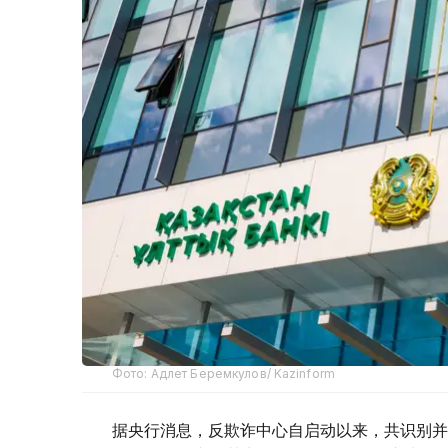
Фото: Адлет Беремкулов/ Kazinform
据央行消息，反欺诈中心自启动以来，共识别并