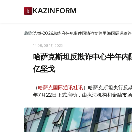
KAZINFORM
选举-2026
总统府
任免
事件
国情咨文
跨里海国际运输路
趋势:
14:08, 08 1月 2025
哈萨克斯坦反欺诈中心半年内阻止
亿坚戈
（
哈萨克国际通讯社讯
）哈萨克斯坦央行反欺
年7月22日正式启动，由执法机构和金融市