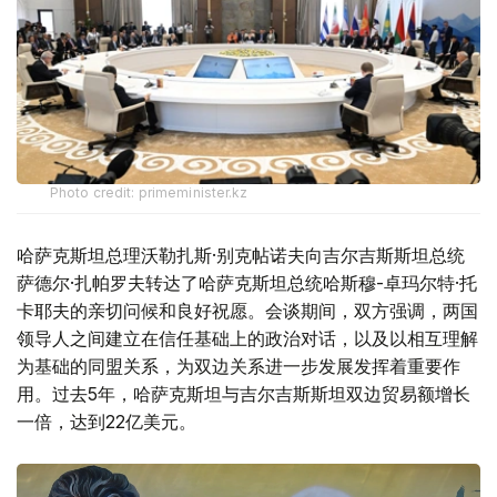
Photo credit: primeminister.kz
哈萨克斯坦总理沃勒扎斯·别克帖诺夫向吉尔吉斯斯坦总统
萨德尔·扎帕罗夫转达了哈萨克斯坦总统哈斯穆-卓玛尔特·托
卡耶夫的亲切问候和良好祝愿。会谈期间，双方强调，两国
领导人之间建立在信任基础上的政治对话，以及以相互理解
为基础的同盟关系，为双边关系进一步发展发挥着重要作
用。过去5年，哈萨克斯坦与吉尔吉斯斯坦双边贸易额增长
一倍，达到22亿美元。