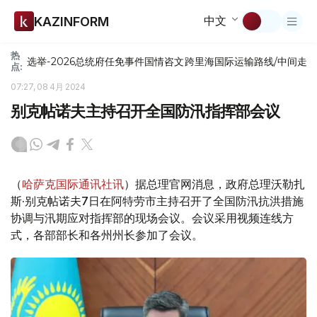
中文
KAZINFORM
热
选举-2026
总统府
任免
事件
国情咨文
跨里海国际运输路线/中间走
点:
07:27, 08 4月 2024
别克帖诺夫主持召开全国防汛指挥部会议
（
哈萨克国际通讯社讯
）据总理官网消息，政府总理沃勒扎
斯·别克帖诺夫7日在阿特劳市主持召开了全国防汛抗洪措施
协调与汛期应对指挥部的现场会议。会议采用视频连线方
式，各部部长和各州州长参加了会议。