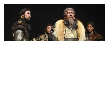
Фото: Kazinform
这一历史认知的重建，不仅来自史学研究，同样体现在文学
和戏剧创作之中。由哈萨克斯坦功勋文化工作者、国际“阿
拉什”文学奖获得者、著名作家兼剧作家杜曼·拉马赞创作，
哈萨克斯坦功勋文化工作者博拉特·乌扎科夫执导，库阿内
舍夫哈萨克国家学术音乐戏剧院推出的大型历史话剧《术赤