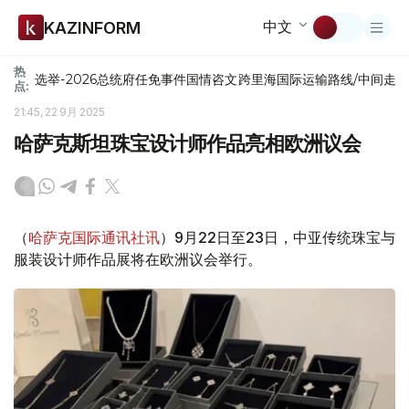
中文
KAZINFORM
热
选举-2026
总统府
任免
事件
国情咨文
跨里海国际运输路线/中间走
点:
21:45, 22 9月 2025
哈萨克斯坦珠宝设计师作品亮相欧洲议会
（
哈萨克国际通讯社讯
）9月22日至23日，中亚传统珠宝与
服装设计师作品展将在欧洲议会举行。