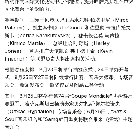
塔纳作为国际文化交流中心的地位，提升哈萨克斯坦在世界
文化舞台上的影响力。
赛事期间，国际手风琴联盟主席米尔科·帕塔里尼（Mirco
Patarini）、副主席李聪（Li Cong）和佐里察·卡拉库托夫
斯卡（Zorica Karakutovska）、秘书长金莫·马蒂拉
（Kimmo Mattila）、总经理哈利·琼斯（Harley
Jones）、首席推广大使凯文·弗里德里希（Kevin
Friedrich）等联盟负责人将出席相关活动。
根据赛程安排，8月23日将举行抽签仪式，24日举办开幕
式；8月25日至27日将陆续举行比赛、音乐大师课、专场音
乐会、新闻发布会、颁奖仪式及闭幕式等活动。
其中，8月25日将举行第74届“Coupe Mondiale”世界锦标
赛冠军、哈萨克斯坦巴扬演奏家奥尔扎斯·努尔拉诺夫
（Олжас Нұрланов）专场音乐会；8月26日，“Saz &
Soul”音乐组合和“Samǵa”四重奏将联合带来《探戈》主题
音乐会。