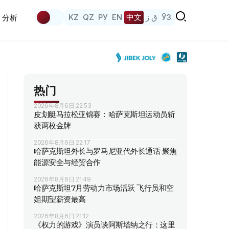
KZ
QZ
РУ
EN
中文
ق ز
ЎЗ
分析
热门
2026年8月6日 22:53
皮划艇马拉松亚锦赛：哈萨克斯坦运动员斩
获两枚金牌
2026年8月6日 22:17
哈萨克斯坦外长与罗马尼亚代外长通话 聚焦
能源安全与经贸合作
2026年8月6日 21:49
哈萨克斯坦7月劳动力市场活跃 飞行员和空
姐期望薪资最高
2026年8月6日 21:12
《权力的游戏》演员谈阿斯塔纳之行：这里