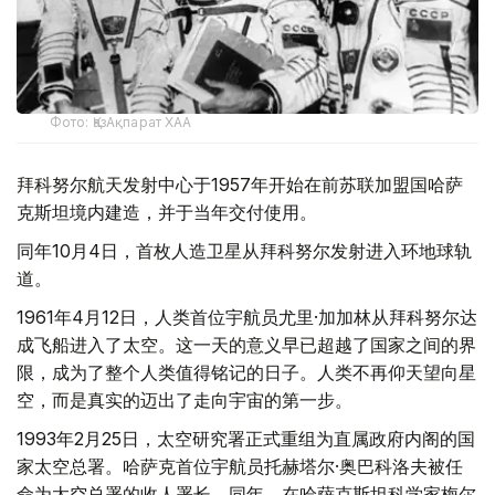
Фото: ҚазАқпарат ХАА
拜科努尔航天发射中心于1957年开始在前苏联加盟国哈萨
克斯坦境内建造，并于当年交付使用。
同年10月4日，首枚人造卫星从拜科努尔发射进入环地球轨
道。
1961年4月12日，人类首位宇航员尤里·加加林从拜科努尔达
成飞船进入了太空。这一天的意义早已超越了国家之间的界
限，成为了整个人类值得铭记的日子。人类不再仰天望向星
空，而是真实的迈出了走向宇宙的第一步。
1993年2月25日，太空研究署正式重组为直属政府内阁的国
家太空总署。哈萨克首位宇航员托赫塔尔·奥巴科洛夫被任
命为太空总署的收人署长。同年，在哈萨克斯坦科学家梅尔