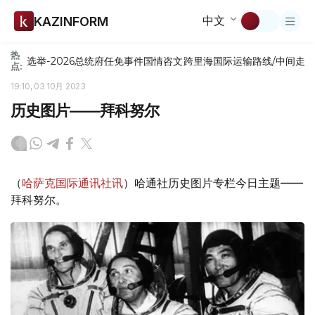
中文
KAZINFORM
热
选举-2026
总统府
任免
事件
国情咨文
跨里海国际运输路线/中间走
点:
19:10, 03 10月 2023
历史图片——拜科努尔
（
哈萨克国际通讯社讯
）哈通社历史图片专栏今日主题——
拜科努尔。