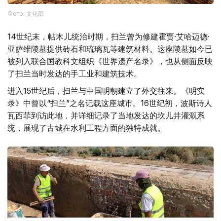
Фото: 文化部
14世纪末，帖木儿统治时期，扫兰曾为修建霍贾·艾哈迈德·
亚萨维陵墓提供砖石和琉璃瓦等建筑材料。这座陵墓如今已
被列入联合国教科文组织《世界遗产名录》，也从侧面反映
了扫兰当时发达的手工业和建筑技术。
进入15世纪后，扫兰与中国明朝建立了外交往来。《明实
录》中曾以“扫兰”之名记载这座城市。16世纪初，波斯诗人
瓦西菲到访此地，并详细记录了当地发达的坎儿井灌溉系
统，展现了古城在水利工程方面的独特成就。