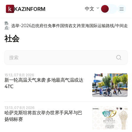
中文
KAZINFORM
热
选举-2026
总统府
任免
事件
国情咨文
跨里海国际运输路线/中间走
点:
社会
15:13, 07 8月 2026
新一轮高温天气来袭 多地最高气温或达
41℃
13:13, 07 8月 2026
哈萨克斯坦将首次举办世界手风琴与巴
扬锦标赛