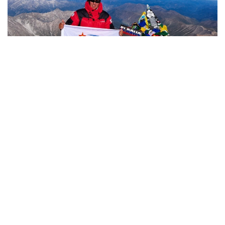
Фото: Министерство обороны РК
哈萨克斯坦
国防部
达娜 努尔巴克提
编译
12:35, 08 8月 2026