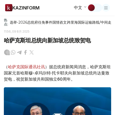
中文
KAZINFORM
热
选举-2026
总统府
任免
事件
国情咨文
跨里海国际运输路线/中间走
点:
11:56, 09 8月 2025
哈萨克斯坦总统向新加坡总统致贺电
（
哈萨克国际通讯社讯
）据总统府新闻局消息，哈萨克斯坦
国家元首哈斯穆-卓玛尔特·托卡耶夫向新加坡总统尚达曼致
贺电，祝贺新加坡共和国独立60周年。