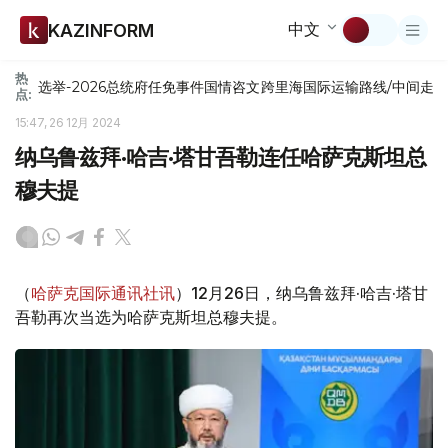
中文
KAZINFORM
热
选举-2026
总统府
任免
事件
国情咨文
跨里海国际运输路线/中间走
点:
15:47, 26 12月 2024
纳乌鲁兹拜·哈吉·塔甘吾勒连任哈萨克斯坦总
穆夫提
（
哈萨克国际通讯社讯
）12月26日，纳乌鲁兹拜·哈吉·塔甘
吾勒再次当选为哈萨克斯坦总穆夫提。