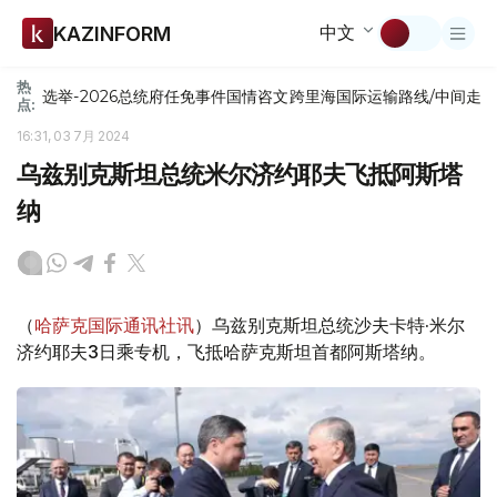
中文
KAZINFORM
热
选举-2026
总统府
任免
事件
国情咨文
跨里海国际运输路线/中间走
点:
16:31, 03 7月 2024
乌兹别克斯坦总统米尔济约耶夫飞抵阿斯塔
纳
（
哈萨克国际通讯社讯
）乌兹别克斯坦总统沙夫卡特·米尔
济约耶夫3日乘专机，飞抵哈萨克斯坦首都阿斯塔纳。