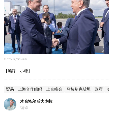
Фото: ҚР Үкіметі
【编译：小穆】
贸易
上海合作组织
上合峰会
乌兹别克斯坦
政府
哈
木合塔尔 哈力木拉
编译