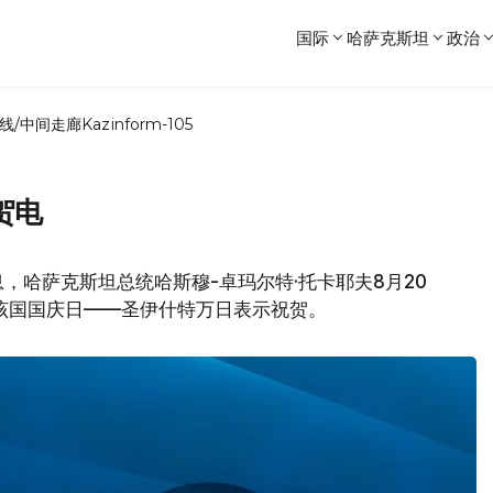
国际
哈萨克斯坦
政治
线/中间走廊
Kazinform-105
贺电
，哈萨克斯坦总统哈斯穆-卓玛尔特·托卡耶夫8月20
该国国庆日——圣伊什特万日表示祝贺。