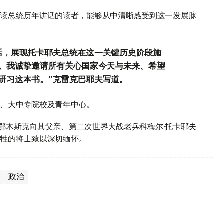
读总统历年讲话的读者，能够从中清晰感受到这一发展脉
话，展现托卡耶夫总统在这一关键历史阶段施
。我诚挚邀请所有关心国家今天与未来、希望
研习这本书。”克雷克巴耶夫写道。
、大中专院校及青年中心。
斯鄂木斯克向其父亲、第二次世界大战老兵科梅尔·托卡耶夫
牲的将士致以深切缅怀。
夫
政治