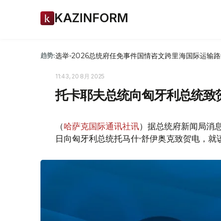
KAZINFORM
选举-2026
总统府
任免
事件
国情咨文
跨里海国际运输路
趋势:
11:43, 20 8月 2025
托卡耶夫总统向匈牙利总统致
（
哈萨克国际通讯社讯
）据总统府新闻局消息
日向匈牙利总统托马什·舒伊奥克致贺电，就