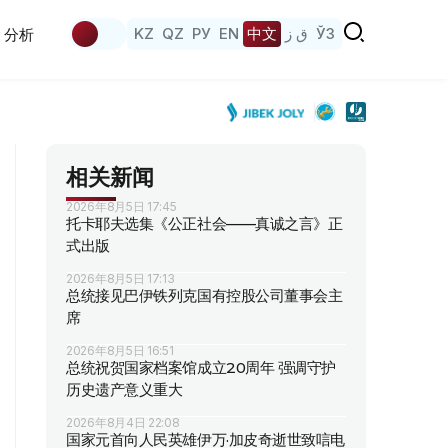
KZ
QZ
РУ
EN
中文
ق ز
ЎЗ
分析
相关新闻
2026年8月5日 17:45
托卡耶夫选集《公正社会——真诚之言》正
式出版
2026年8月5日 17:13
总统接见巴伊铁列克国有控股公司董事会主
席
2026年8月5日 16:51
总统祝贺国家档案馆成立20周年 强调守护
历史遗产意义重大
2026年8月4日 22:08
国家元首向人民英雄伊万·加皮奇逝世致唁电