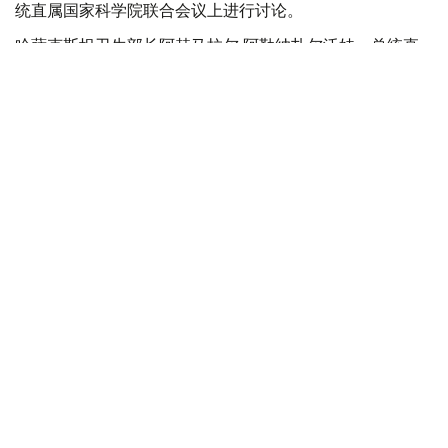
统直属国家科学院联合会议上进行讨论。
哈萨克斯坦卫生部长阿赫马拉尔·阿勒纳扎尔沃娃、总统直
属国家科学院院长阿赫勒别克·库热什巴耶夫、科学院院
士、医学院校和科研机构负责人、政府部门代表以及专家学
者出席会议。
阿勒纳扎尔沃娃表示，发展生物技术不仅是推动科学进步的
重要方向，也是提升国家科技创新能力的关键举措。哈萨克
斯坦拥有较强的科研基础，下一步将重点推动本土科研成果
向市场化技术转化，并服务于提升民众健康水平和生活质
量。
她指出，应加强科研、教育、医疗和产业之间的协同发展，
使具有潜力的科研成果不仅停留在实验室阶段，而是应用于
疾病诊断、治疗、医药生产等领域。
库热什巴耶夫表示，战略的重要目标之一是在哈萨克斯坦建
立完整的生物技术创新体系，不仅能够自主研发新技术，还
将加快引进国际先进成果，并结合本国实际实现本土化应