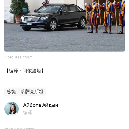
Фото: Kazinform
【编译：阿依波塔】
总统
哈萨克斯坦
Айбота Айдын
编译