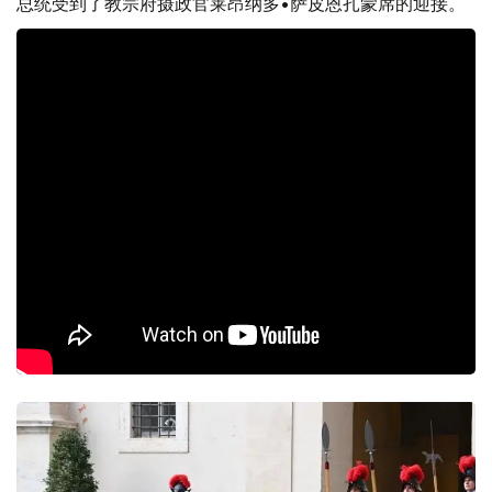
总统受到了教宗府摄政官莱昂纳多•萨皮恩扎蒙席的迎接。