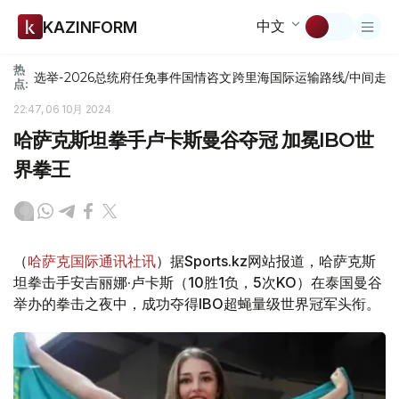
中文
KAZINFORM
热
选举-2026
总统府
任免
事件
国情咨文
跨里海国际运输路线/中间走
点:
22:47, 06 10月 2024
哈萨克斯坦拳手卢卡斯曼谷夺冠 加冕IBO世
界拳王
（
哈萨克国际通讯社讯
）据Sports.kz网站报道，哈萨克斯
坦拳击手安吉丽娜·卢卡斯（10胜1负，5次KO）在泰国曼谷
举办的拳击之夜中，成功夺得IBO超蝇量级世界冠军头衔。