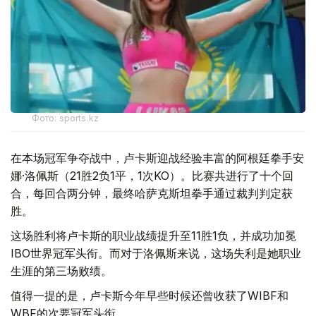
Фото: sports.kz
在本场冠军争夺战中，卢卡斯迎战经验丰富的阿根廷拳手安
娜·洛佩斯（21胜2负1平，1次KO）。比赛共进行了十个回
合，每回合两分钟，最终哈萨克斯坦拳手通过裁判判定获
胜。
这场胜利将卢卡斯的职业战绩提升至11胜1负，并成功加冕
IBO世界冠军头衔。而对于洛佩斯来说，这场失利是她职业
生涯的第三场败绩。
值得一提的是，卢卡斯今年早些时候还曾收获了WIBF和
WBF的次要冠军头衔。