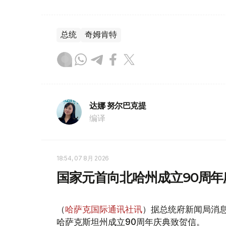
总统
奇姆肯特
达娜 努尔巴克提
编译
18:54, 07 8月 2026
国家元首向北哈州成立90周年
（
哈萨克国际通讯社讯
）据总统府新闻局消息
哈萨克斯坦州成立90周年庆典致贺信。