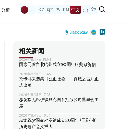
KZ
QZ
РУ
EN
中文
ق ز
ЎЗ
分析
相关新闻
2026年8月7日 18:54
国家元首向北哈州成立90周年庆典致贺信
2026年8月5日 17:45
托卡耶夫选集《公正社会——真诚之言》正
式出版
2026年8月5日 17:13
总统接见巴伊铁列克国有控股公司董事会主
席
2026年8月5日 16:51
总统祝贺国家档案馆成立20周年 强调守护
历史遗产意义重大