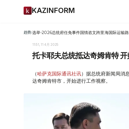
KAZINFORM
选举-2026
总统府
任免
事件
国情咨文
跨里海国际运输路
趋势:
11:51, 11 4月 2025
托卡耶夫总统抵达奇姆肯特 开
（
哈萨克国际通讯社讯
）据总统府新闻局消息
达奇姆肯特市，开始进行工作视察。