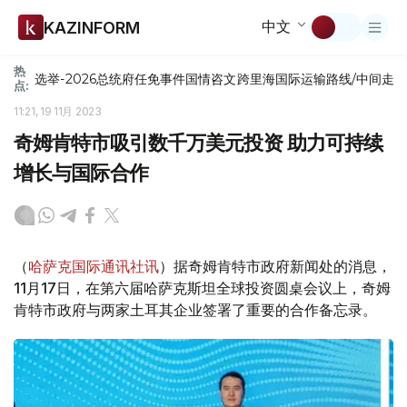
中文
KAZINFORM
热
选举-2026
总统府
任免
事件
国情咨文
跨里海国际运输路线/中间走
点:
11:21, 19 11月 2023
奇姆肯特市吸引数千万美元投资 助力可持续
增长与国际合作
（
哈萨克国际通讯社讯
）据奇姆肯特市政府新闻处的消息，
11月17日，在第六届哈萨克斯坦全球投资圆桌会议上，奇姆
肯特市政府与两家土耳其企业签署了重要的合作备忘录。