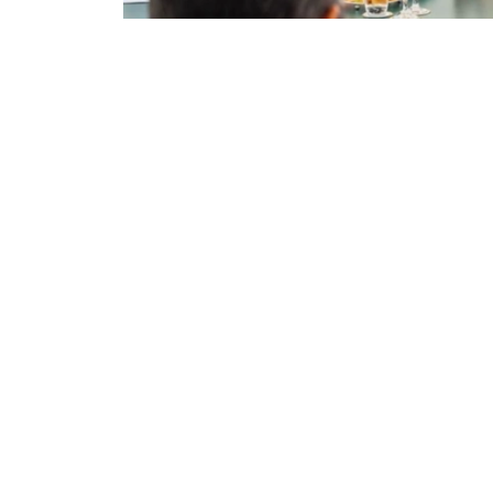
Фото: Сыртқы істер министрлігі
双方还商讨了即将举行的高级别和高级别双边活
些活动的重要性。
根据会谈结果，双方达成协议，两国外交部将继
外交
哈萨克斯坦
阿拉伯