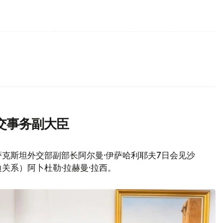
交事务副大臣
克斯坦外交部副部长阿尔曼·伊萨哈利耶夫7日会见沙
关系）阿卜杜勒·拉赫曼·拉西。