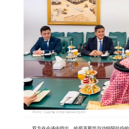
Фото: Сыртқы істер министрлігі
双方在会谈中指出，哈萨克斯坦与沙特阿拉伯的