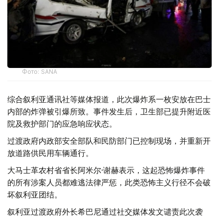
Фото: SANA
综合叙利亚通讯社等媒体报道，此次爆炸系一枚安放在巴士
内部的炸弹被引爆所致。事件发生后，卫生部已提升附近医
院及救护部门的应急响应状态。
过渡政府内政部安全部队和民防部门已控制现场，并重新开
放道路供民用车辆通行。
大马士革农村省省长阿米尔·谢赫表示，这起恐怖爆炸事件
的所有涉案人员都难逃法律严惩，此类恐怖主义行径不会破
坏叙利亚团结。
叙利亚过渡政府外长希巴尼通过社交媒体发文谴责此次袭