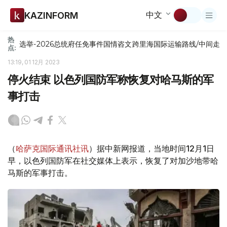
中文
KAZINFORM
热
选举-2026
总统府
任免
事件
国情咨文
跨里海国际运输路线/中间走
点:
13:19, 01 12月 2023
停火结束 以色列国防军称恢复对哈马斯的军
事打击
（
哈萨克国际通讯社讯
）据中新网报道，当地时间12月1日
早，以色列国防军在社交媒体上表示，恢复了对加沙地带哈
马斯的军事打击。