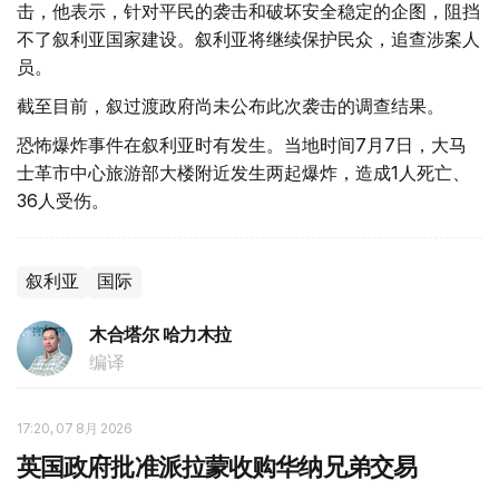
击，他表示，针对平民的袭击和破坏安全稳定的企图，阻挡
不了叙利亚国家建设。叙利亚将继续保护民众，追查涉案人
员。
截至目前，叙过渡政府尚未公布此次袭击的调查结果。
恐怖爆炸事件在叙利亚时有发生。当地时间7月7日，大马
士革市中心旅游部大楼附近发生两起爆炸，造成1人死亡、
36人受伤。
叙利亚
国际
木合塔尔 哈力木拉
编译
17:20, 07 8月 2026
英国政府批准派拉蒙收购华纳兄弟交易